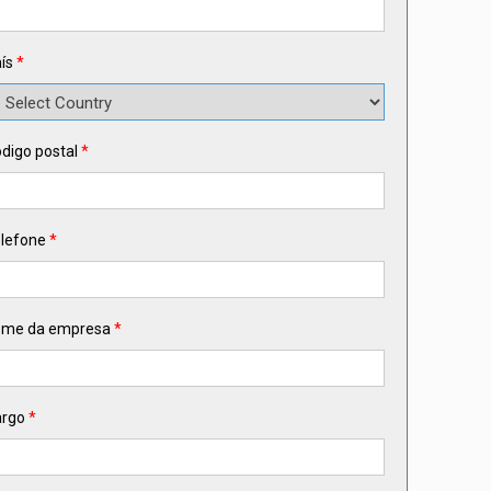
ís
*
digo postal
*
lefone
*
ome da empresa
*
argo
*