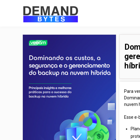
Domi
ger
híbr
Para ve
Dominan
nuvem h
Esse e-
Plan
prot