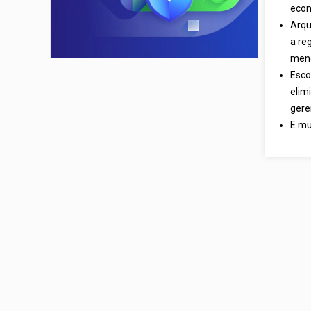
econ
Arqu
a re
meno
Esco
elim
gere
E mu