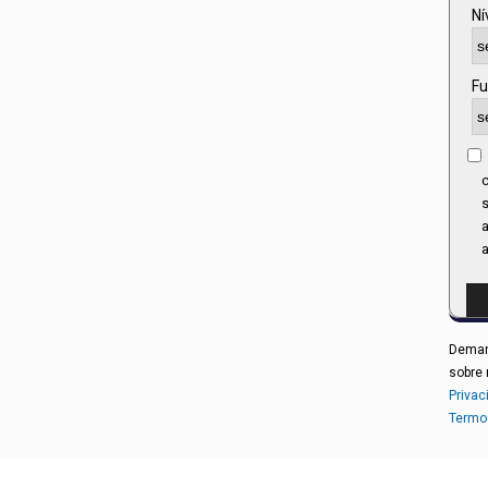
Ní
Fu
s
Demand
sobre 
Privac
Termo