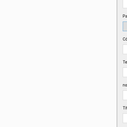
Pa
Có
Te
n
Tí