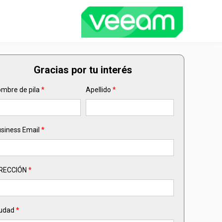
Gracias por tu interés
mbre de pila
*
Apellido
*
siness Email
*
IRECCIÓN
*
udad
*