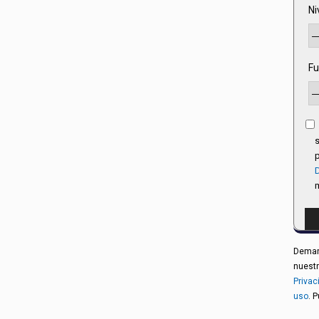
Ni
Fu
s
p
D
Demand
nuestr
Privac
uso
. 