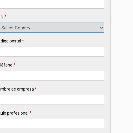
ís
*
digo postal
*
léfono
*
ombre de empresa
*
tulo profesional
*