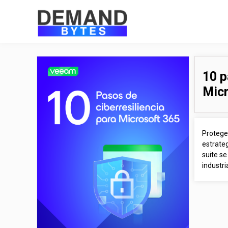
10 p
Micr
Proteger
estrateg
suite s
industri