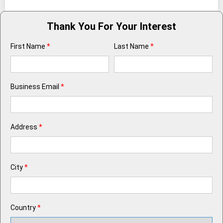
Thank You For Your Interest
First Name
*
Last Name
*
Business Email
*
Address
*
City
*
Country
*